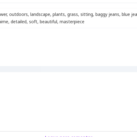
ewer
,
outdoors
,
landscape
,
plants
,
grass
,
sitting
,
baggy jeans
,
blue je
nime
,
detailed
,
soft
,
beautiful
,
masterpiece