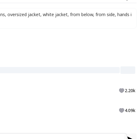
ans
,
oversized jacket
,
white jacket
,
from below
,
from side
,
hands i
2.20k
4.09k