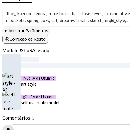
1boy
,
kozume kenma
,
male focus
,
half-closed eyes
,
looking at vi
n pockets
,
spring
,
cozy
,
cat
,
dreamy
,
1male
,
sketch
,
mrgld_style
,
a
Mostrar Parâmetros
Correção de Rosto
Modelo & LoRA usado
LoRA de Usuário
art style
LoRA de Usuário
self-use male model
Comentários
3