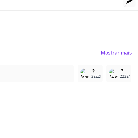
Mostrar mais
2
4
2
？
？
2222r
2222r