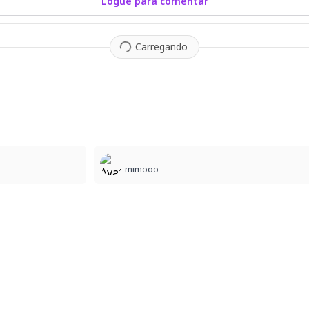
Logue para comentar
Carregando
mimooo