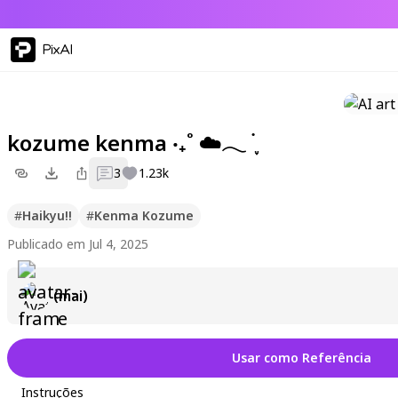
PixAI
kozume kenma ‧₊˚ ☁️𓂃 ࣪ ִֶָ
3
1.23k
#
Haikyu!!
#
Kenma Kozume
Publicado em Jul 4, 2025
(mai)
Usar como Referência
Instruções