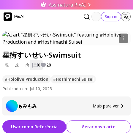
Assinatura PixAI
PixAI
Sign in
星街すいせい-Swimsuit
0
28
#
Hololive Production
#
Hoshimachi Suisei
Publicado em Jul 10, 2025
もみもみ
Mais para ver
Usar como Referência
Gerar nova arte