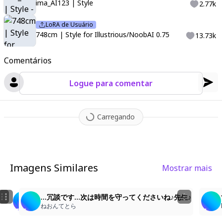
ima_AI123 | Style
2.77k
LoRA de Usuário
748cm | Style for Illustrious/NoobAI 0.75
13.73k
Comentários
Logue para comentar
Carregando
Imagens Similares
Mostrar mais
20
3
25
ほ〜ら♪早く早く〜♪
すいちゃん
…冗談です…次は時間を守ってくださいね♪先生♪
ねおんてとら
kaeru
ねおんてとら