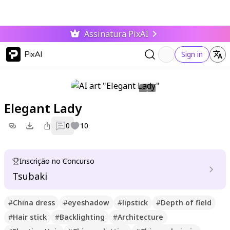
Assinatura PixAI
PixAI
Sign in
Elegant Lady
0
10
Inscrição no Concurso
Tsubaki
#
China dress
#
eyeshadow
#
lipstick
#
Depth of field
#
Hair stick
#
Backlighting
#
Architecture