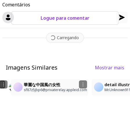
Comentários
Logue para comentar
Carregando
Imagens Similares
Mostrar mais
1
1
4
중국 궁궐의 여제
華麗な中国風の女性
detail illus
ty
vitoforest
sf87z5jbp6@privaterelay.appleid.com
Mr.Unknown91