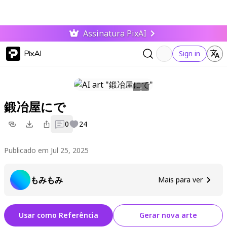
Assinatura PixAI
PixAI
Sign in
鍛冶屋にで
0
24
Publicado em Jul 25, 2025
もみもみ
Mais para ver
Usar como Referência
Gerar nova arte