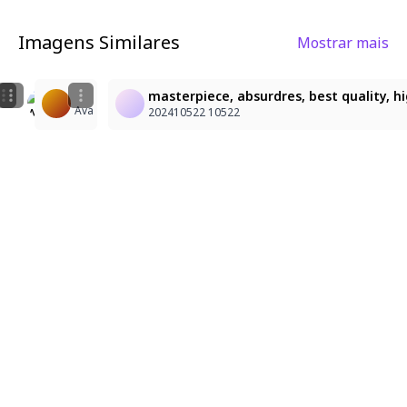
Imagens Similares
Mostrar mais
2
1
1
またあの冒険者か、、、
1girl, lisbeth\(sword art online\), masterpiece, look
masterpiece, absurdres, best quality, hig
Ava
しょーろんぽー
Dark_Anime
202410522 10522