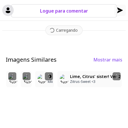
Logue para comentar
Carregando
Imagens Similares
Mostrar mais
4
2
1
3
Lime, Citrus' sister!
Lime, Citrus' sister! Ver 3
🍋
Lime, Citrus' sister! Ver 2
Zitrus-Sweet <3
Zitrus-Sweet <3
kiki
Zitrus-Sweet <3