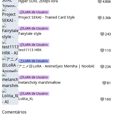
Hyper SDXL 2steps-lora
4.86k
LoRA de Usuário
Project SEKAI - Trained Card Style
3.36k
LoRA de Usuário
Fairytale style
243
LoRA de Usuário
test1113 HRK
110
LoRA de Usuário
アニメ目LoRA - AnimeEyes Memiha | NoobAI
236
LoRA de Usuário
melancholy marshmallow
81
LoRA de Usuário
Lolita_XL
160
Comentários