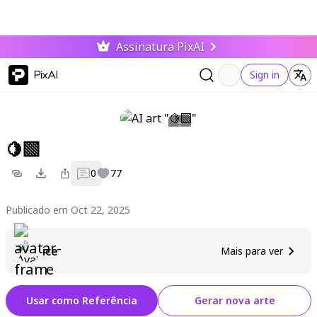
Assinatura PixAI
PixAI
Sign in
🍋‍🟩
0
77
Publicado em Oct 22, 2025
ice
Mais para ver
Usar como Referência
Gerar nova arte