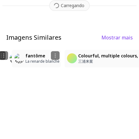
Carregando
Imagens Similares
Mostrar mais
3
2
2
ghost perona
Colourful, multiple colours, high contrast, Painterly 
fantôme
Colourful, multiple colours,
Vyke🔥
三浦来案
La renarde blanche
三浦来案