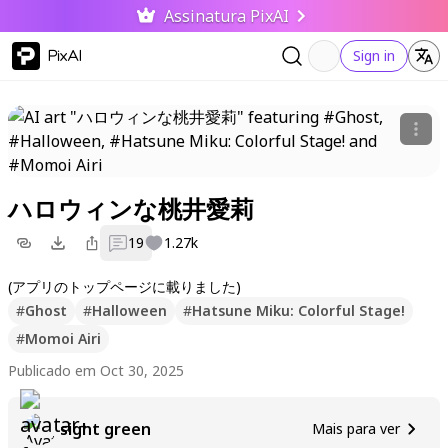
Assinatura PixAI
PixAI
Sign in
ハロウィンな桃井愛莉
19
1.27k
(アプリのトップページに載りました)
#
Ghost
#
Halloween
#
Hatsune Miku: Colorful Stage!
#
Momoi Airi
Publicado em Oct 30, 2025
sight green
Mais para ver