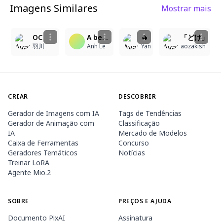
Imagens Similares
Mostrar mais
2
1
2
3
OC
A beautiful face, blue eyes, long curled eyelashes, a school uniform, black hair with silver highlights, a half-up hairstyle, and a standing pose.
🔥
「どけ」
羽川
Anh Le
Yan
aozakish
CRIAR
DESCOBRIR
Gerador de Imagens com IA
Tags de Tendências
Gerador de Animação com
Classificação
IA
Mercado de Modelos
Caixa de Ferramentas
Concurso
Geradores Temáticos
Notícias
Treinar LoRA
Agente Mio.2
SOBRE
PREÇOS E AJUDA
Documento PixAI
Assinatura