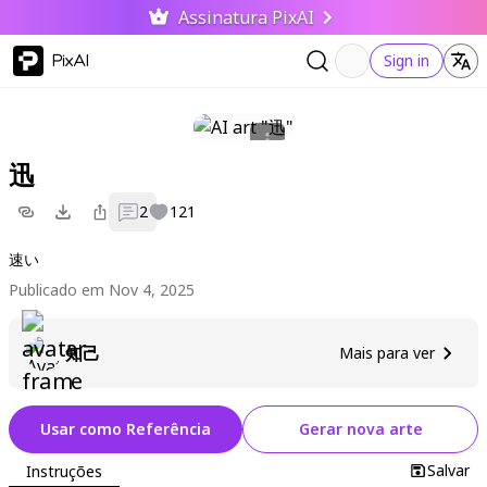
Assinatura PixAI
PixAI
Sign in
迅
2
121
速い
Publicado em Nov 4, 2025
知己
Mais para ver
Usar como Referência
Gerar nova arte
Salvar
Instruções