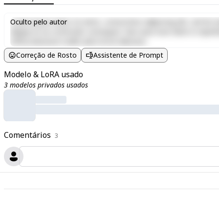
Lorem ipsum dolor sit amet, consectetur adipiscing elit, sed do e
Oculto pelo autor
aliquip ex ea commodo consequat. Duis aute irure dolor in reprehen
officia deserunt mollit anim id est laborum.
Correção de Rosto
Assistente de Prompt
Modelo & LoRA usado
3 modelos privados usados
Comentários
3