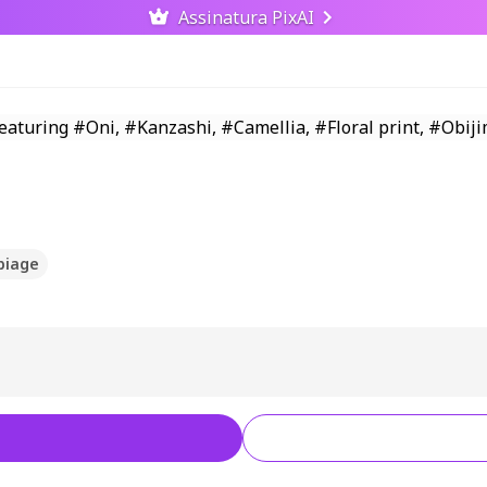
Assinatura PixAI
biage