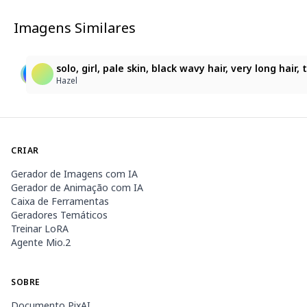
Imagens Similares
3
86
鬼娘
solo, girl, pale skin, black wavy hair, very long hai
ゆっくりmute
メリィ/Mary
Hazel
CRIAR
Gerador de Imagens com IA
Gerador de Animação com IA
Caixa de Ferramentas
Geradores Temáticos
Treinar LoRA
Agente Mio.2
SOBRE
Documento PixAI