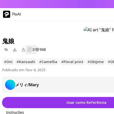
PixAI
鬼娘
3
908
#
Oni
#
Kanzashi
#
Camellia
#
Floral print
#
Obijime
#
O
Publicado em Nov 4, 2025
メリィ/Mary
Usar como Referência
Instruções