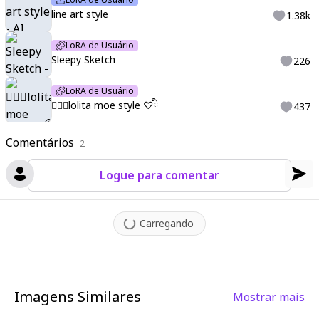
line art style
1.38k
LoRA de Usuário
Sleepy Sketch
226
LoRA de Usuário
♡ིྀlolita moe style ♡ིྀ
437
Comentários
2
Logue para comentar
Carregando
Imagens Similares
Mostrar mais
5
1
7