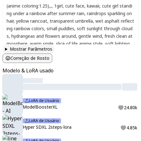
(anime coloring:1.25)
,
,
,
1girl
,
cute face
,
kawaii
,
cute girl standi
ng under a rainbow after summer rain
,
raindrops sparkling on
hair
,
yellow raincoat
,
transparent umbrella
,
wet asphalt reflect
ing rainbow colors
,
small puddles
,
soft sunlight through cloud
s
,
hydrangeas and flowers around
,
gentle wind
,
fresh clean at
mosphere
,
warm smile
,
slice of life anime style
,
soft lighting
,
Mostrar Parâmetros
delicate details
,
heartfelt mood
,
youthful innocence
,
char in b
Correção de Rosto
order
,
selected topics
,
sub-details
,
char in border
,
selected top
ics
,
sub-details
,
Sl33py_v1
,
lolita_fashion
,
lolita
,
frill_dress
,
head_
Modelo & LoRA usado
dress
,
kawaii
,
anime_style
,
moe_ illustration
,
(intricate:1.2)
,
lolita
_moe_
,
LoRA de Usuário
ModelBoosterXL
24.80k
LoRA de Usuário
Hyper SDXL 2steps-lora
4.85k
LoRA de Usuário