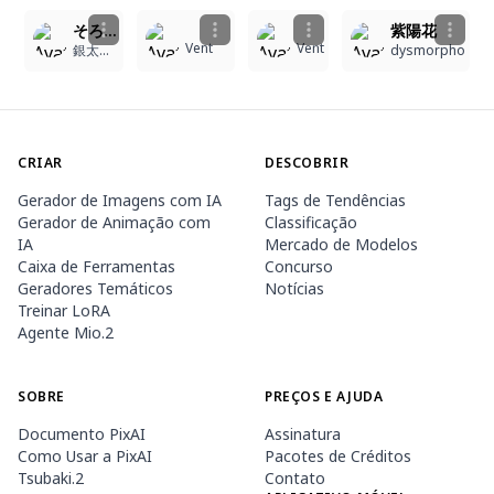
そろそろ梅雨明け
紫陽花
Vent
Vent
銀太郎だよ
dysmorpho
CRIAR
DESCOBRIR
Gerador de Imagens com IA
Tags de Tendências
Gerador de Animação com
Classificação
IA
Mercado de Modelos
Caixa de Ferramentas
Concurso
Geradores Temáticos
Notícias
Treinar LoRA
Agente Mio.2
SOBRE
PREÇOS E AJUDA
Documento PixAI
Assinatura
Como Usar a PixAI
Pacotes de Créditos
Tsubaki.2
Contato