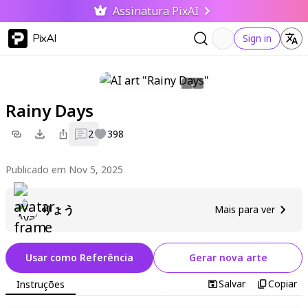
Assinatura PixAI
PixAI
Sign in
Rainy Days
2
398
Publicado em Nov 5, 2025
りょう
Mais para ver
Usar como Referência
Gerar nova arte
Salvar
Copiar
Instruções