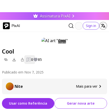
Assinatura PixAI
PixAI
Sign in
Cool
0
85
Publicado em Nov 7, 2025
Nite
Mais para ver
Usar como Referência
Gerar nova arte