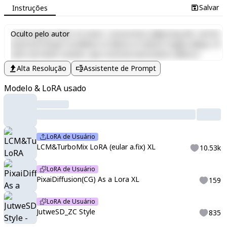
Salvar
Instruções
Lorem ipsum dolor sit amet, consectetur adipiscing elit, sed do
Oculto pelo autor
eiusmod tempor incididunt ut labore et dolore magna aliqua. Ut
enim ad minim veniam, quis nostrud exercitation ullamco
laboris nisi ut aliquip ex ea commodo consequat. Duis aute irure
Alta Resolução
Assistente de Prompt
dolor in reprehenderit in voluptate velit esse cillum dolore eu
fugiat nulla pariatur. Excepteur sint occaecat cupidatat non
Modelo & LoRA usado
proident, sunt in culpa qui officia deserunt mollit anim id est
laborum.
LoRA de Usuário
LCM&TurboMix LoRA (eular a.fix) XL
10.53k
LoRA de Usuário
PixaiDiffusion(CG) As a Lora XL
159
LoRA de Usuário
JutweSD_ZC Style
835