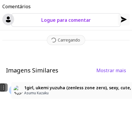
Comentários
Logue para comentar
Carregando
Imagens Similares
Mostrar mais
1
:3
ミント風
1girl, ukemi yuzuha (zenless zone zero), sexy, cute,
francescagaudio61@gmail.com
uruto5610
Asumu Kazaku