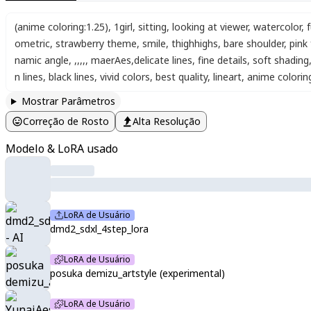
(anime coloring:1.25)
,
1girl
,
sitting
,
looking at viewer
,
watercolor
,
f
ometric
,
strawberry theme
,
smile
,
thighhighs
,
bare shoulder
,
pink 
namic angle
,
,
,
,
,
,
maerAes
,
delicate lines
,
fine details
,
soft shading
n lines
,
black lines
,
vivid colors
,
best quality
,
lineart
,
anime colorin
Mostrar Parâmetros
Correção de Rosto
Alta Resolução
Modelo & LoRA usado
LoRA de Usuário
dmd2_sdxl_4step_lora
LoRA de Usuário
posuka demizu_artstyle (experimental)
LoRA de Usuário