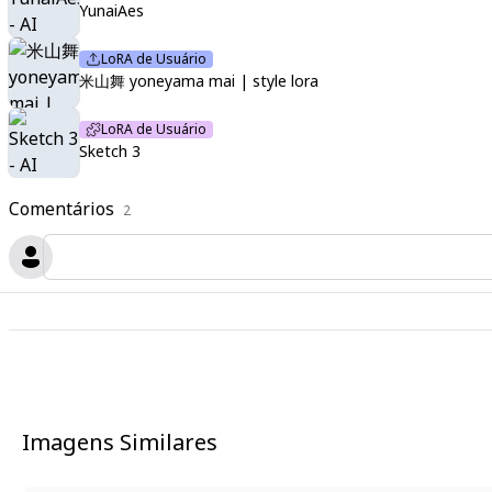
YunaiAes
LoRA de Usuário
米山舞 yoneyama mai | style lora
LoRA de Usuário
Sketch 3
Comentários
2
Imagens Similares