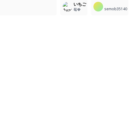
いちご
semob35140
莓🍓