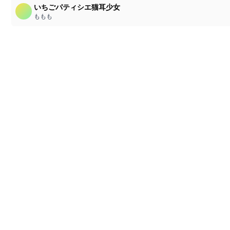
いちごパティシエ猫耳少女
ももも