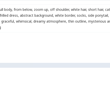
ull body
,
from below
,
zoom up
,
off shoulder
,
white hair
,
short hair
,
cat
frilled dress
,
abstract background
,
white border
,
socks
,
side ponytail
,
,
graceful
,
whimsical
,
dreamy atmosphere
,
thin outline
,
mysterious a
g