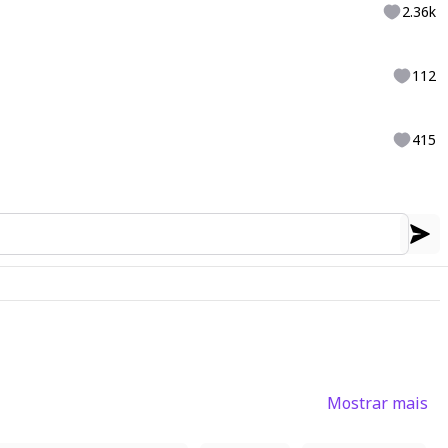
2.36k
112
415
Mostrar mais
1
2