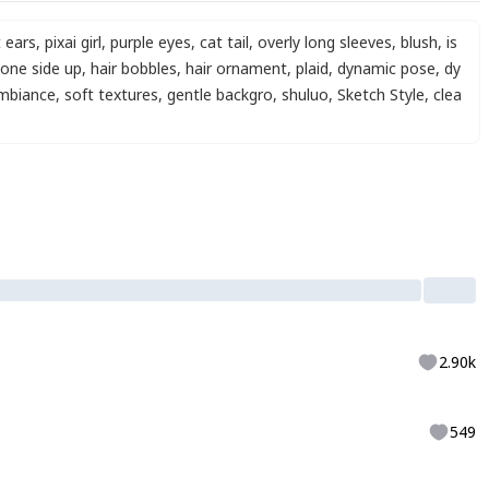
 ears
,
pixai girl
,
purple eyes
,
cat tail
,
overly long sleeves
,
blush
,
is
one side up
,
hair bobbles
,
hair ornament
,
plaid
,
dynamic pose
,
dy
mbiance
,
soft textures
,
gentle backgro
,
shuluo
,
Sketch Style
,
clea
2.90k
549