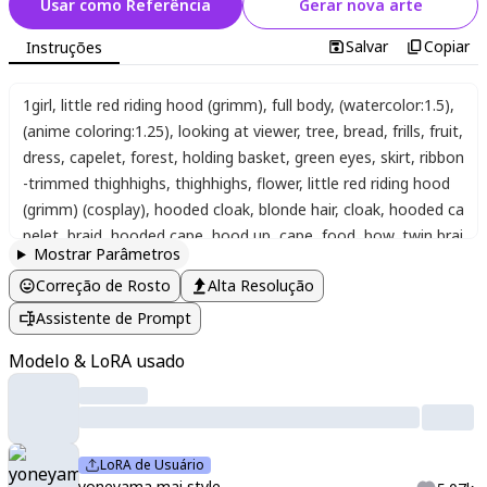
Usar como Referência
Gerar nova arte
Salvar
Copiar
Instruções
1girl
,
little red riding hood (grimm)
,
full body
,
(watercolor:1.5)
,
(anime coloring:1.25)
,
looking at viewer
,
tree
,
bread
,
frills
,
fruit
,
dress
,
capelet
,
forest
,
holding basket
,
green eyes
,
skirt
,
ribbon
-trimmed thighhighs
,
thighhighs
,
flower
,
little red riding hood
(grimm) (cosplay)
,
hooded cloak
,
blonde hair
,
cloak
,
hooded ca
pelet
,
braid
,
hooded cape
,
hood up
,
cape
,
food
,
bow
,
twin brai
Mostrar Parâmetros
ds
,
apron
,
nature
,
basket
,
boots
,
gloves
,
apple
,
(dynamic pos
Correção de Rosto
Alta Resolução
e, dynamic angle, abstract background, polka dot background,
paw print background, from below)
,
maerAes
,
yoneyama mai
,
Assistente de Prompt
yoneyama mai
,
solo
,
blurry
,
chromatic aberration
,
portrait
,
clo
Modelo & LoRA usado
se-up
,
Yecangshu
,
clear regulus
,
xiaomao
,
homura2414
,
blinkli
keer
,
sudong Tangyuan
,
shuangbatian
,
blackwiwi
,
寻然
,
lin_qing
(phosphorus_1104)
,
yeej Chan
,
tandouji (machine)
,
GLUTTON
,
linghuizi
,
niukoukouzi
,
nineV
,
juri (tansan80mb)
,
rella
,
qingming
LoRA de Usuário
tiaohetu
,
mento
yoneyama mai style