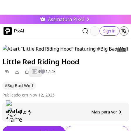
Assinatura PixAI
PixAI
Sign in
Little Red Riding Hood
4
1.14k
#
Big Bad Wolf
Publicado em Nov 12, 2025
りょう
Mais para ver