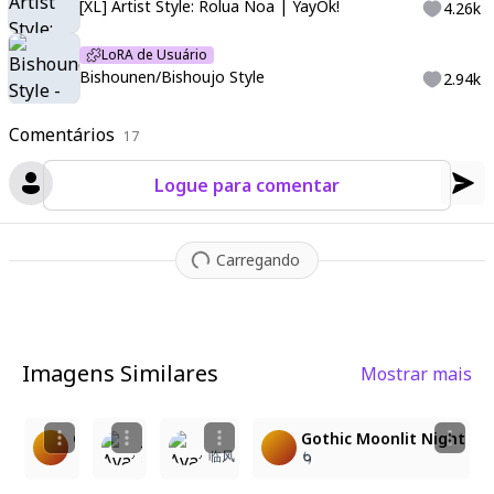
[XL] Artist Style: Rolua Noa | YayOk!
4.26k
LoRA de Usuário
Bishounen/Bishoujo Style
2.94k
Comentários
17
Logue para comentar
Carregando
Imagens Similares
Mostrar mais
3
2
4
2
Gothic Elegance under the Moonlight
June: Dream/ Telekinesis🩵💜🌠🌜⭐
Gothic Moonlit Night
临风
🌀
syfire
🌀