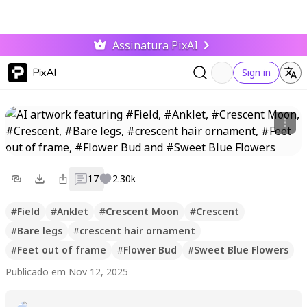
Assinatura PixAI
PixAI
Sign in
17
2.30k
#
Field
#
Anklet
#
Crescent Moon
#
Crescent
#
Bare legs
#
crescent hair ornament
#
Feet out of frame
#
Flower Bud
#
Sweet Blue Flowers
Publicado em Nov 12, 2025