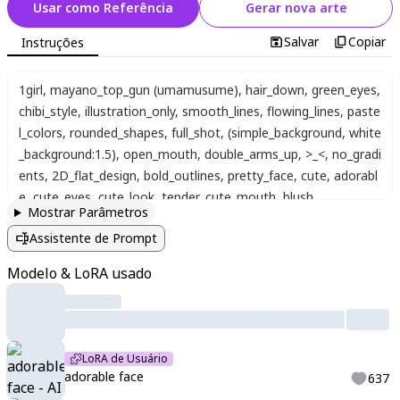
Usar como Referência
Gerar nova arte
Salvar
Copiar
Instruções
1girl
,
mayano_top_gun (umamusume)
,
hair_down
,
green_eyes
,
chibi_style
,
illustration_only
,
smooth_lines
,
flowing_lines
,
paste
l_colors
,
rounded_shapes
,
full_shot
,
(simple_background, white
_background:1.5)
,
open_mouth
,
double_arms_up
,
>_<
,
no_gradi
ents
,
2D_flat_design
,
bold_outlines
,
pretty_face
,
cute
,
adorabl
e
,
cute_eyes
,
cute_look
,
tender
,
cute_mouth
,
blush
Mostrar Parâmetros
Assistente de Prompt
Modelo & LoRA usado
LoRA de Usuário
adorable face
637