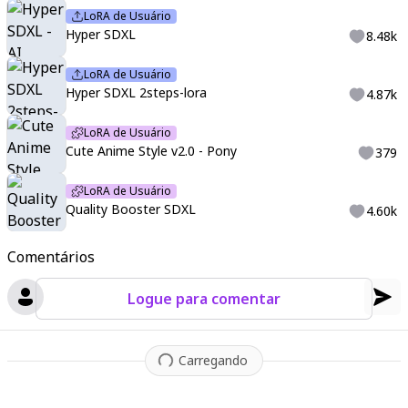
LoRA de Usuário
Hyper SDXL
8.48k
LoRA de Usuário
Hyper SDXL 2steps-lora
4.87k
LoRA de Usuário
Cute Anime Style v2.0 - Pony
379
LoRA de Usuário
Quality Booster SDXL
4.60k
Comentários
Logue para comentar
Carregando