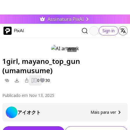
Assinatura PixAI
PixAI
Sign in
1girl, mayano_top_gun
(umamusume)
0
30
Publicado em Nov 13, 2025
アイオクト
Mais para ver