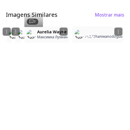
Imagens Similares
Mostrar mais
4
5
5
2
1
Aurelia Wayne
Aurelia Wayne
Aurelia Wayne
ハニワhaniwanodoguu
Максимка Лухман
Максимка Лухман
Максимка Лухман