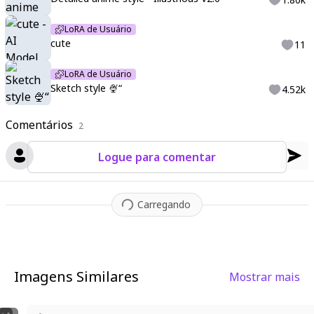
LoRA de Usuário
cute
11
LoRA de Usuário
Sketch style 🍨“
4.52k
Comentários
2
Logue para comentar
Carregando
Imagens Similares
Mostrar mais
7
4