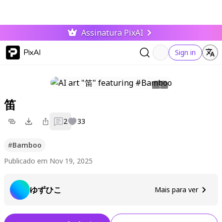
Assinatura PixAI
PixAI
Sign in
笛
2
33
#
Bamboo
Publicado em Nov 19, 2025
ゆずひこ
Mais para ver