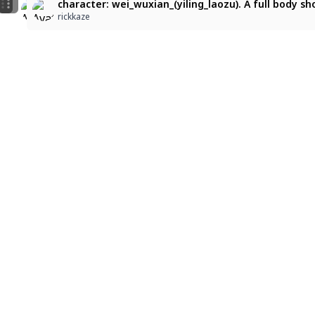
character: wei_wuxian_(yiling_laozu). A full body sho
漢古劍客的幽雅風采
character: wei_wuxian_(yiling_laozu). A full body s
rianwinds
天影
rickkaze