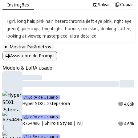
Salvar
Copiar
Instruções
1girl
,
long hair
,
pink hair
,
heterochromia (left eye pink, right eye
green)
,
piercings
,
thighhighs
,
hoodie
,
miniskirt
,
drinking coffee
,
looking at viewer
,
masterpiece
,
ultra detailed
Mostrar Parâmetros
Assistente de Prompt
Modelo & LoRA usado
LoRA de Usuário
Hyper SDXL 2steps-lora
4.86k
LoRA de Usuário
R754496 | Shiiro's Styles | Niji
4.63k
LoRA de Usuário