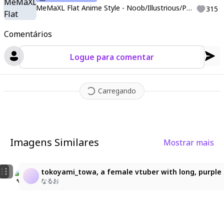
MeMaXL Flat Anime Style - Noob/Illustrious/Pony/XL
315
Comentários
Logue para comentar
Carregando
Imagens Similares
Mostrar mais
2
地雷女子
tokoyami_towa, a female vtuber with long, purple ha
すず
りん
なるお