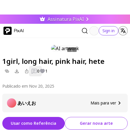
Assinatura PixAI
PixAI
Sign in
1girl, long hair, pink hair, hete
0
1
Publicado em Nov 20, 2025
あいえお
Mais para ver
Usar como Referência
Gerar nova arte