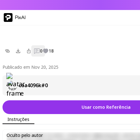
PixAI
0
18
Publicado em Nov 20, 2025
coa4096k#0
Usar como Referência
Instruções
Lorem ipsum dolor sit amet, consectetur adipiscing elit, sed do e
Oculto pelo autor