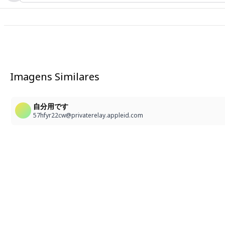
Imagens Similares
自分用です
57hfyr22cw@privaterelay.appleid.com