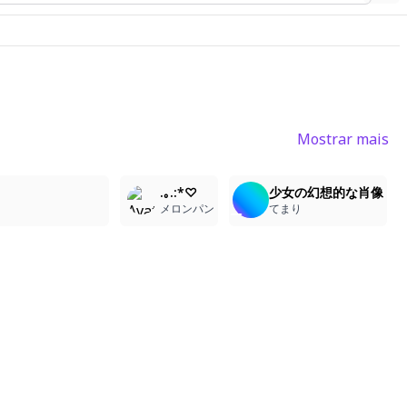
Mostrar mais
3
4
3
.｡.:*♡
少女の幻想的な肖像
メロンパン
てまり