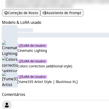
aliquip ex ea commodo consequat. Duis aute irure dolor in reprehen
officia deserunt mollit anim id est laborum.
Correção de Rosto
Assistente de Prompt
Modelo & LoRA usado
LoRA de Usuário
Cinematic Lighting
LoRA de Usuário
Colors correction (additional style)
LoRA de Usuário
[Yume335 Artist Style | Illustrious-XL]
Comentários