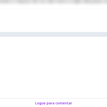
derit in voluptate velit esse cillum dolore eu fugiat nulla pariatur. 
Logue para comentar