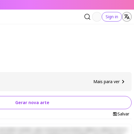
Sign in
Mais para ver
Gerar nova arte
Salvar
d minim veniam, quis nostrud exercitation ullamco laboris nisi ut