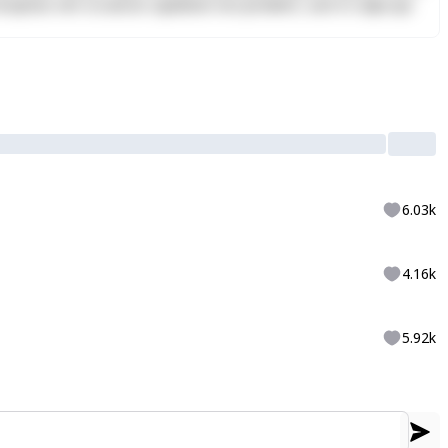
Excepteur sint occaecat cupidatat non proident, sunt in culpa qui
6.03k
4.16k
5.92k