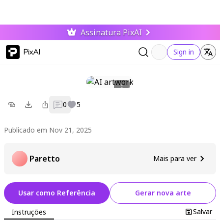
Assinatura PixAI
PixAI
Sign in
0
5
Publicado em Nov 21, 2025
Paretto
Mais para ver
Usar como Referência
Gerar nova arte
Salvar
Instruções