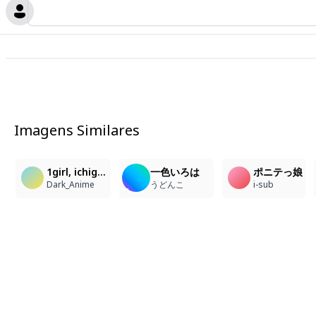
Imagens Similares
1
4
1
1girl, ichigaya arisa\(bang dream!\), masterpiece, looking at viewer, school_uniform, pleated_skirt, twintails
一色いろは
ポニテっ娘
Dark_Anime
うどんこ
i-sub