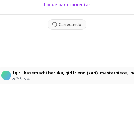
Logue para comentar
Carregando
1girl, kazemachi haruka, girlfriend (kari), masterpiece, 
みちりゅん