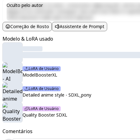
Lorem ipsum dolor sit amet, consectetur adipiscing elit, sed do e
Oculto pelo autor
aliquip ex ea commodo consequat. Duis aute irure dolor in reprehen
officia deserunt mollit anim id est laborum.
Correção de Rosto
Assistente de Prompt
Modelo & LoRA usado
LoRA de Usuário
ModelBoosterXL
LoRA de Usuário
Detailed anime style - SDXL_pony
LoRA de Usuário
Quality Booster SDXL
Comentários