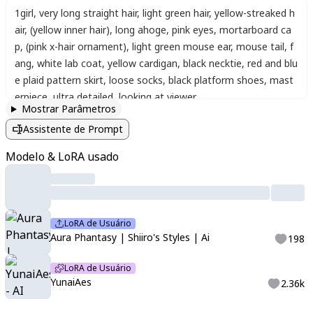
1girl
,
very long straight hair
,
light green hair
,
yellow-streaked h
air
,
(yellow inner hair)
,
long ahoge
,
pink eyes
,
mortarboard ca
p
,
(pink x-hair ornament)
,
light green mouse ear
,
mouse tail
,
f
ang
,
white lab coat
,
yellow cardigan
,
black necktie
,
red and blu
e plaid pattern skirt
,
loose socks
,
black platform shoes
,
mast
erpiece
,
ultra detailed
,
looking at viewer
Mostrar Parâmetros
Assistente de Prompt
Modelo & LoRA usado
LoRA de Usuário
Aura Phantasy | Shiiro's Styles | Ai
198
LoRA de Usuário
YunaiAes
2.36k