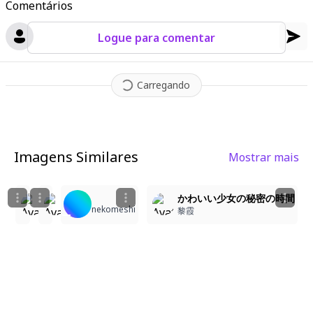
Comentários
Logue para comentar
Carregando
Imagens Similares
Mostrar mais
1
1
2
Pink-Haired Cat Girl in a Dreamy Scene
かわいい少女の秘密の時間
Tesserac
nekomeshi
Henry Masenda
黎霞