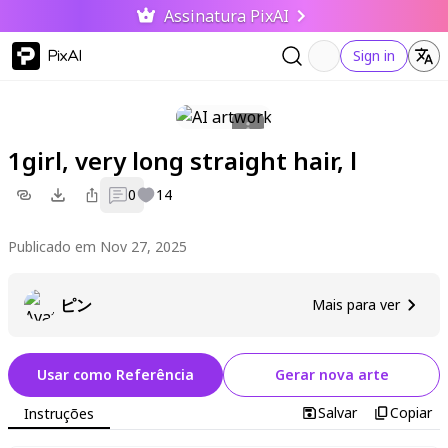
Assinatura PixAI
PixAI
Sign in
1girl, very long straight hair, l
0
14
Publicado em Nov 27, 2025
ピン
Mais para ver
Usar como Referência
Gerar nova arte
Salvar
Copiar
Instruções