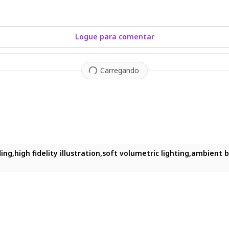
Logue para comentar
Carregando
ed mouth, very long hair, upper body, closed eyes, flower, outdo
ing,high fidelity illustration,soft volumetric lighting,ambient