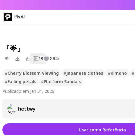
PixAI
『🌟』
19
2.64k
#
Cherry Blossom Viewing
#
Japanese clothes
#
Kimono
#
#
Falling petals
#
Platform Sandals
Publicado em Jan 31, 2026
hettwy
Usar como Referência