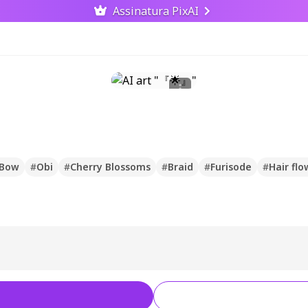
Assinatura PixAI
Bow
#
Obi
#
Cherry Blossoms
#
Braid
#
Furisode
#
Hair flo