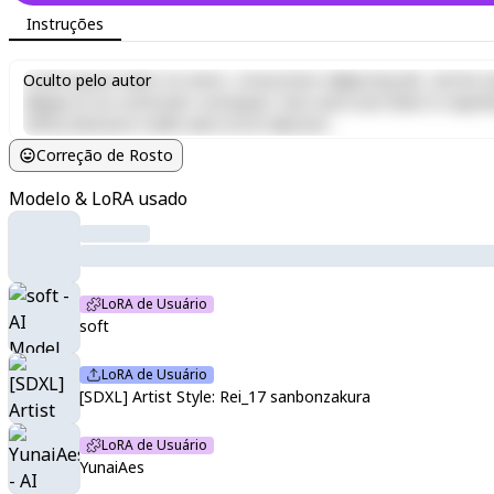
Instruções
Lorem ipsum dolor sit amet, consectetur adipiscing elit, sed do e
Oculto pelo autor
aliquip ex ea commodo consequat. Duis aute irure dolor in reprehen
officia deserunt mollit anim id est laborum.
Correção de Rosto
Modelo & LoRA usado
LoRA de Usuário
soft
LoRA de Usuário
[SDXL] Artist Style: Rei_17 sanbonzakura
LoRA de Usuário
YunaiAes