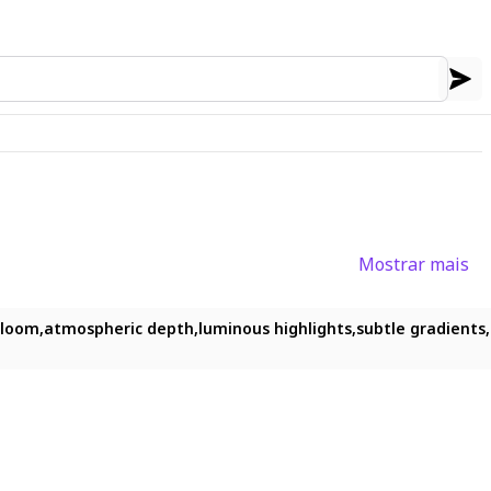
Mostrar mais
ors, japanese clothes, kimono, from side, blurry, eyelashes, tr
 bloom,atmospheric depth,luminous highlights,subtle gradients,t