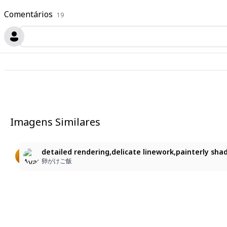
Comentários
19
Imagens Similares
1
ch
1girl, solo, long hair, holding, hair ornament, clos
detailed rendering,delicate linework,painterly shad
s-leshka
meigulu0721
卵がけご飯