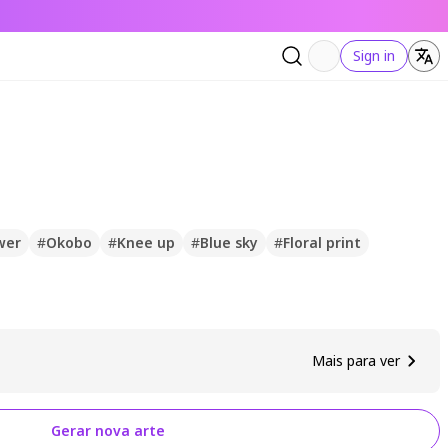
Sign in
wer
#
Okobo
#
Knee up
#
Blue sky
#
Floral print
Mais para ver
Gerar nova arte