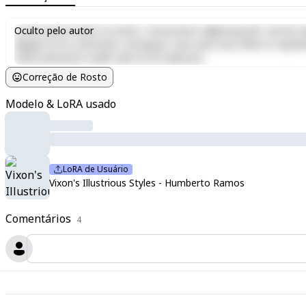
Lorem ipsum dolor sit amet, consectetur adipiscing elit, sed do e
Oculto pelo autor
aliquip ex ea commodo consequat. Duis aute irure dolor in reprehen
officia deserunt mollit anim id est laborum.
Correção de Rosto
Modelo & LoRA usado
LoRA de Usuário
Vixon's Illustrious Styles - Humberto Ramos
Comentários
4