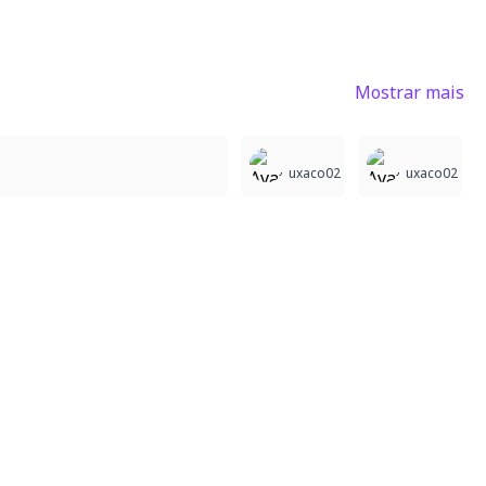
Mostrar mais
1
uxaco02
uxaco02