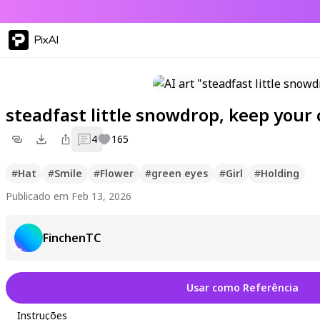
PixAI
steadfast little snowdrop, keep your 
4
165
#
Hat
#
Smile
#
Flower
#
green eyes
#
Girl
#
Holding
Publicado em Feb 13, 2026
FinchenTC
Usar como Referência
Instruções