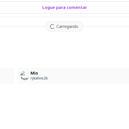
Logue para comentar
Carregando
1
Mio
rykahne28