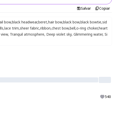
Salvar
Copiar
ail bow
,
black headwear
,
beret
,
hair bow
,
black bow
,
black bowtie
,
sid
lls
,
lace trim
,
sheer fabric
,
ribbon
,
chest bow
,
bell
,
o-ring choker
,
heart
 view
,
Tranquil atmosphere
,
Deep violet sky
,
Glimmering water
,
Si
540