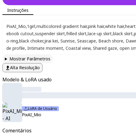
Instruções
PixAI_Mio
,
1girl
,
multicolored gradient hair
,
pink hair
,
white hair
,
hear
eboob cutout
,
suspender skirt
,
frilled skirt
,
lace-up skirt
,
black skirt
,
p
o-ring
,
black choker
,
jirai kei
,
Sunrise
,
Seascape
,
Beach shore
,
Dawn
de profile
,
Intimate moment
,
Coastal view
,
Shared gaze
,
open sm
Mostrar Parâmetros
Alta Resolução
Modelo & LoRA usado
LoRA de Usuário
PixAI_Mio
Comentários