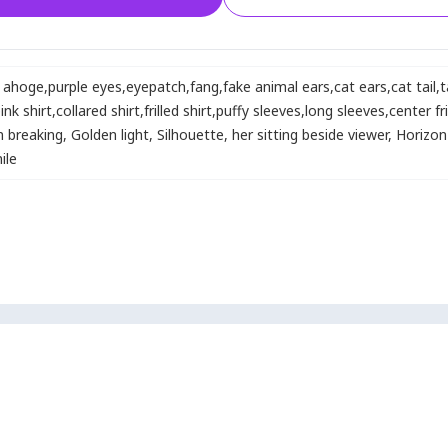
t ahoge
,
purple eyes
,
eyepatch
,
fang
,
fake animal ears
,
cat ears
,
cat tail
,
t
ink shirt
,
collared shirt
,
frilled shirt
,
puffy sleeves
,
long sleeves
,
center fri
 breaking
,
Golden light
,
Silhouette
,
her sitting beside viewer
,
Horizon
ile