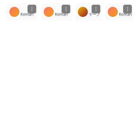
Komari
Komari
ナーノ
Komari