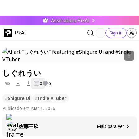
Assinatura PixAI
PixAI
Sign in
しぐれうい
0
6
#
Shigure Ui
#
Indie VTuber
Publicado em Mar 1, 2026
佐藤三玖
Mais para ver