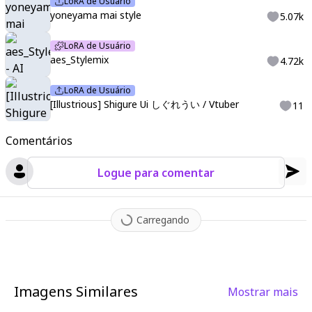
LoRA de Usuário
yoneyama mai style
5.07k
LoRA de Usuário
aes_Stylemix
4.72k
LoRA de Usuário
[Illustrious] Shigure Ui しぐれうい / Vtuber
11
Comentários
Logue para comentar
Carregando
Imagens Similares
Mostrar mais