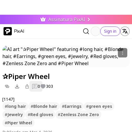
Assinatura PixAI
PixAI
Sign in
✰Piper Wheel
0
303
[1147]
#
long hair
#
Blonde hair
#
Earrings
#
green eyes
#
Jewelry
#
Red gloves
#
Zenless Zone Zero
#
Piper Wheel