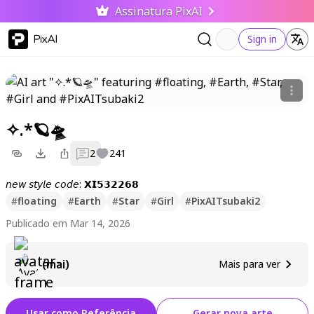
Assinatura PixAI
PixAI
Sign in
✧.*🪐🛸
2
241
𝘯𝘦𝘸 𝘴𝘵𝘺𝘭𝘦 𝘤𝘰𝘥𝘦: 𝗫𝗜𝟱𝟯𝟮𝟮𝟲𝟴
#
floating
#
Earth
#
Star
#
Girl
#
PixAITsubaki2
Publicado em Mar 14, 2026
(mai)
Mais para ver
Usar como Referência
Gerar nova arte