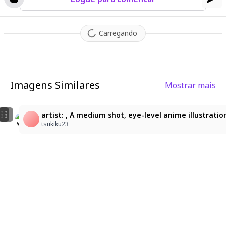
Carregando
Imagens Similares
Mostrar mais
1
1
artist: , A medium shot, eye-level anime illustrati
天野ゆき
天野ゆき
tsukiku23