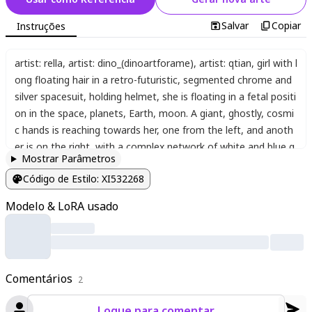
Salvar
Copiar
Instruções
artist: rella
,
artist: dino_(dinoartforame)
,
artist: qtian
,
girl with l
ong floating hair in a retro-futuristic
,
segmented chrome and
silver spacesuit
,
holding helmet
,
she is floating in a fetal positi
on in the space
,
planets
,
Earth
,
moon. A giant
,
ghostly
,
cosmi
c hands is reaching towards her
,
one from the left
,
and anoth
er is on the right
,
with a complex network of white and blue g
Mostrar Parâmetros
eometric constellation lines with small light particles connecti
Código de Estilo
:
XI532268
ng them and surrounding the figure. The atmosphere is mysti
cal
,
surreal
,
and melancholic. Detailed sci-fi style with reflectiv
Modelo & LoRA usado
e chrome textures
,
a deep blue and black cosmic color palett
e with vibrant pink
,
yellow
,
and blue light particles
,
soft gradie
nts
,
and a soft
,
ethereal glow on the figure. Highly detailed. A
clean
,
illustrative feel
,
glowing
,
surreal
,
dutch angle
Comentários
2
Logue para comentar