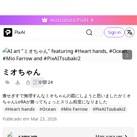
Assinatura PixAI
PixAI
Sign in
ミオちゃん
0
24
痩せぎすで無理すんなミオちゃんの図にしようと思いましたがミオ
ちゃんLoRAが勝ってちょっとスリム程度になりました
#
Heart hands
#
Ocean
#
Mio Farrow
#
PixAITsubaki2
Publicado em Mar 23, 2026
samsam
Mais para ver