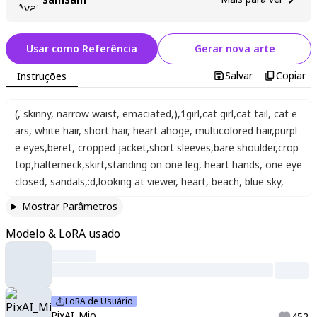
Usar como Referência
Gerar nova arte
Salvar
Copiar
Instruções
(, skinny, narrow waist, emaciated,)
,
1girl
,
cat girl
,
cat tail
,
cat e
ars
,
white hair
,
short hair
,
heart ahoge
,
multicolored hair
,
purpl
e eyes
,
beret
,
cropped jacket
,
short sleeves
,
bare shoulder
,
crop
top
,
halterneck
,
skirt
,
standing on one leg
,
heart hands
,
one eye
closed
,
sandals
,
:d
,
looking at viewer
,
heart
,
beach
,
blue sky
,
Mostrar Parâmetros
Modelo & LoRA usado
LoRA de Usuário
PixAI_Mio
452