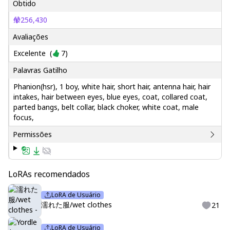
Obtido
256,430
Avaliações
Excelente
(
7
)
Palavras Gatilho
Phanion(hsr), 1 boy, white hair, short hair, antenna hair, hair
intakes, hair between eyes, blue eyes, coat, collared coat,
parted bangs, belt collar, black choker, white coat, male
focus,
Permissões
LoRAs recomendados
LoRA de Usuário
濡れた服/wet clothes
21
LoRA de Usuário