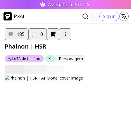
Assinatura PixAI
PixAI
Sign in
185
0
Phainon | HSR
Personagem
LoRA de Usuário
XL