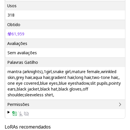
Usos
318
Obtido
61,959
Avaliações
Sem avaliações
Palavras Gatilho
mantra (arknights),1girl,snake girl,mature female,wrinkled
skin,grey hair,aqua hair,gradient hair,long hair,two-tone hair,,
one eye covered,blue eyes,blue eyeshadow,slit pupils,pointy
ears,black jacket,black hat,black gloves,off
shoulder,sleeveless shirt,
Permissões
LoRAs recomendados