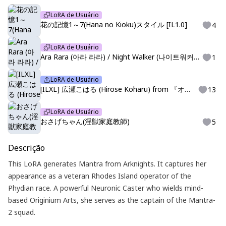
LoRA de Usuário
花の記憶1～7(Hana no Kioku)スタイル [IL1.0]
4
LoRA de Usuário
Ara Rara (아라 라라) / Night Walker (나이트워커) / illustrious
1
LoRA de Usuário
[ILXL] 広瀬こはる (Hirose Koharu) from 『オルタナティブガールズ２(Alternative Girls 2)』
13
LoRA de Usuário
おさげちゃん(淫獣家庭教師)
5
Descrição
This LoRA generates Mantra from Arknights. It captures her
appearance as a veteran Rhodes Island operator of the
Phydian race. A powerful Neuronic Caster who wields mind-
based Originium Arts, she serves as the captain of the Mantra-
2 squad.