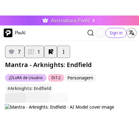
Assinatura PixAI
PixAI
Sign in
7
1
Mantra - Arknights: Endfield
Personagem
LoRA de Usuário
DiT.2
#
Arknights: Endfield