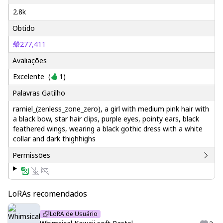
2.8k
Obtido
277,411
Avaliações
Excelente
(
1
)
Palavras Gatilho
ramiel_(zenless_zone_zero), a girl with medium pink hair with
a black bow, star hair clips, purple eyes, pointy ears, black
feathered wings, wearing a black gothic dress with a white
collar and dark thighhighs
Permissões
LoRAs recomendados
LoRA de Usuário