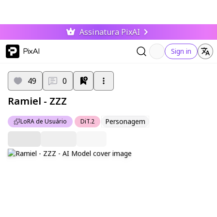
Assinatura PixAI
PixAI
Sign in
49
0
Ramiel - ZZZ
Personagem
LoRA de Usuário
DiT.2