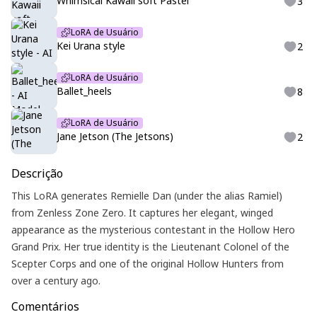
Whimsical Kawaii soft Pastel
3
LoRA de Usuário
Kei Urana style
2
LoRA de Usuário
Ballet_heels
8
LoRA de Usuário
Jane Jetson (The Jetsons)
2
Descrição
This LoRA generates Remielle Dan (under the alias Ramiel)
from Zenless Zone Zero. It captures her elegant, winged
appearance as the mysterious contestant in the Hollow Hero
Grand Prix. Her true identity is the Lieutenant Colonel of the
Scepter Corps and one of the original Hollow Hunters from
over a century ago.
Comentários