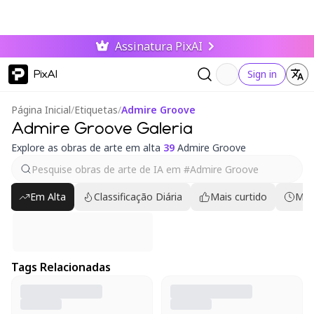
Assinatura PixAI
PixAI
Sign in
Página Inicial
/
Etiquetas
/
Admire Groove
Admire Groove Galeria
Explore as obras de arte em alta
39
Admire Groove
Em Alta
Classificação Diária
Mais curtido
Mai
Tags Relacionadas