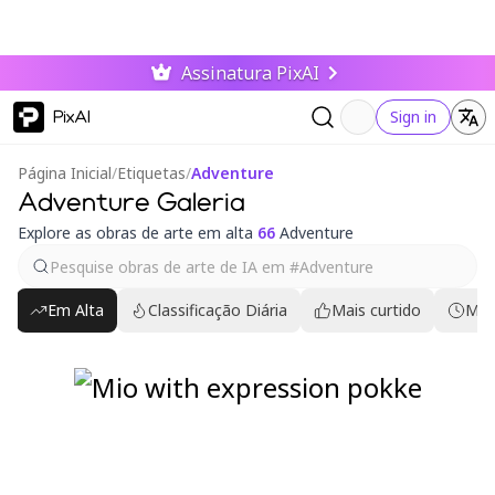
Assinatura PixAI
PixAI
Sign in
Página Inicial
/
Etiquetas
/
Adventure
Adventure Galeria
Explore as obras de arte em alta
66
Adventure
Em Alta
Classificação Diária
Mais curtido
Mai