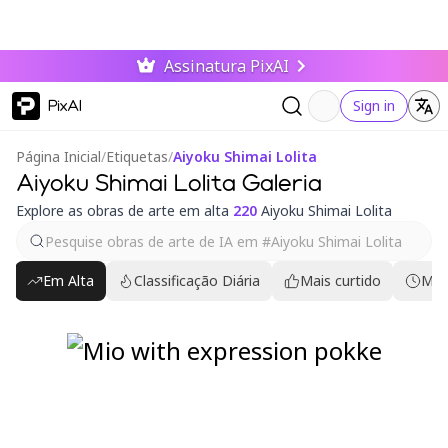
Assinatura PixAI
PixAI
Sign in
Página Inicial
/
Etiquetas
/
Aiyoku Shimai Lolita
Aiyoku Shimai Lolita Galeria
Explore as obras de arte em alta
220
Aiyoku Shimai Lolita
Em Alta
Classificação Diária
Mais curtido
Mai