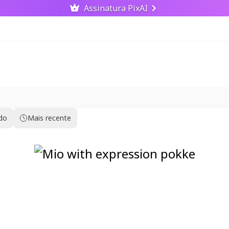
Assinatura PixAI
ido
Mais recente