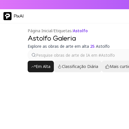
PixAI
Página Inicial
/
Etiquetas
/
Astolfo
Astolfo Galeria
Explore as obras de arte em alta
25
Astolfo
Em Alta
Classificação Diária
Mais curt