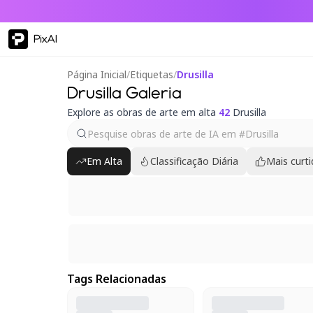
PixAI
Página Inicial
/
Etiquetas
/
Drusilla
Drusilla Galeria
Explore as obras de arte em alta
42
Drusilla
Em Alta
Classificação Diária
Mais curt
Tags Relacionadas