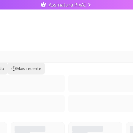
Assinatura PixAI
ido
Mais recente