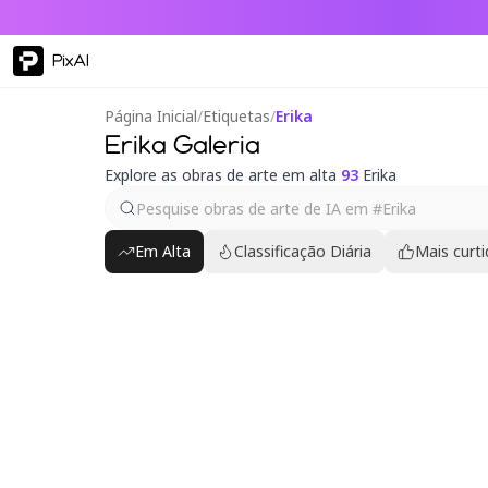
PixAI
Página Inicial
/
Etiquetas
/
Erika
Erika Galeria
Explore as obras de arte em alta
93
Erika
Em Alta
Classificação Diária
Mais curt