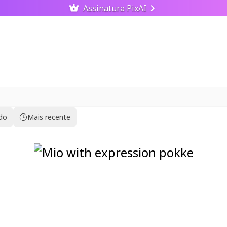
Assinatura PixAI
ido
Mais recente