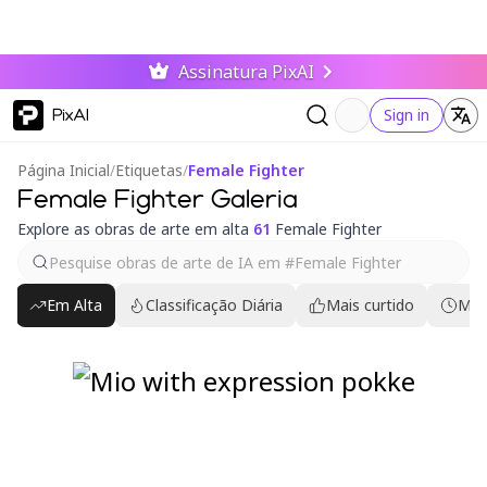
Assinatura PixAI
PixAI
Sign in
Página Inicial
/
Etiquetas
/
Female Fighter
Female Fighter Galeria
Explore as obras de arte em alta
61
Female Fighter
Em Alta
Classificação Diária
Mais curtido
Mai