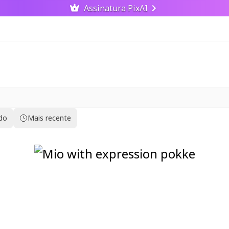
Assinatura PixAI
ido
Mais recente