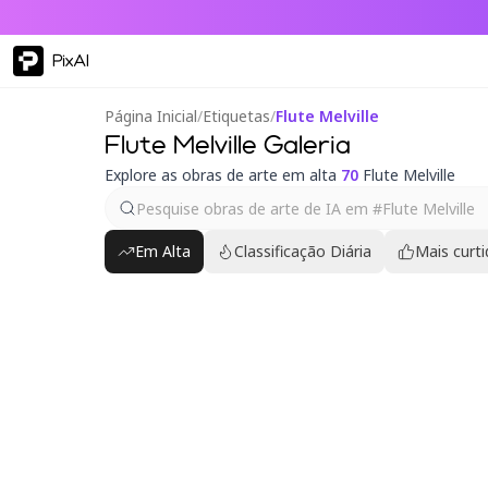
PixAI
Página Inicial
/
Etiquetas
/
Flute Melville
Flute Melville Galeria
Explore as obras de arte em alta
70
Flute Melville
Em Alta
Classificação Diária
Mais curt