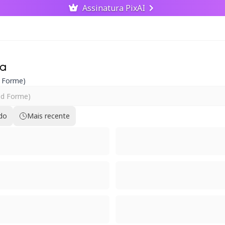
Assinatura PixAI
ia
d Forme)
ido
Mais recente