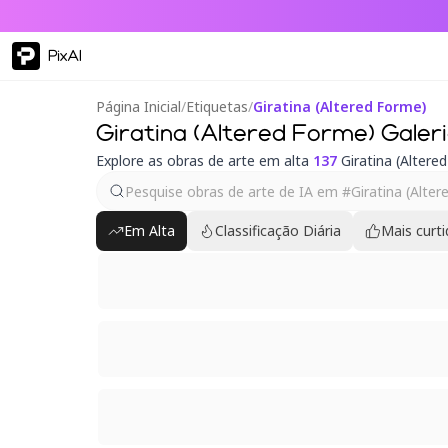
PixAI
Página Inicial
/
Etiquetas
/
Giratina (Altered Forme)
Giratina (Altered Forme) Galer
Explore as obras de arte em alta
137
Giratina (Altere
Em Alta
Classificação Diária
Mais curt