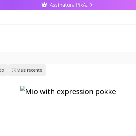
Assinatura PixAI
ido
Mais recente