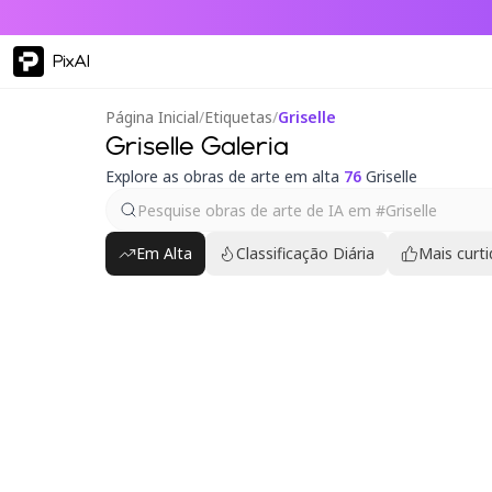
PixAI
Página Inicial
/
Etiquetas
/
Griselle
Griselle Galeria
Explore as obras de arte em alta
76
Griselle
Em Alta
Classificação Diária
Mais curt