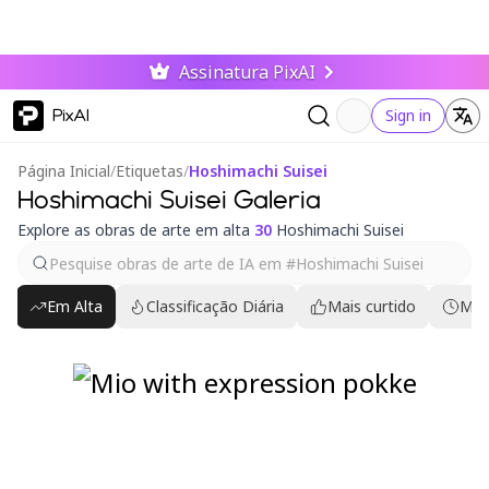
Assinatura PixAI
PixAI
Sign in
Página Inicial
/
Etiquetas
/
Hoshimachi Suisei
Hoshimachi Suisei Galeria
Explore as obras de arte em alta
30
Hoshimachi Suisei
Em Alta
Classificação Diária
Mais curtido
Mai