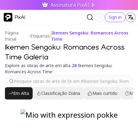
Assinatura PixAI
PixAI
Sign in
Página
Ikemen Sengoku: Romances Across
/
Etiquetas
/
Inicial
Time
Ikemen Sengoku: Romances Across
Time Galeria
Explore as obras de arte em alta
28
Ikemen Sengoku:
Romances Across Time
Em Alta
Classificação Diária
Mais curtido
Mai