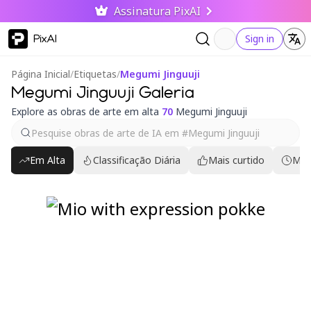
Assinatura PixAI
PixAI
Sign in
Página Inicial
/
Etiquetas
/
Megumi Jinguuji
Megumi Jinguuji Galeria
Explore as obras de arte em alta
70
Megumi Jinguuji
Em Alta
Classificação Diária
Mais curtido
Mai