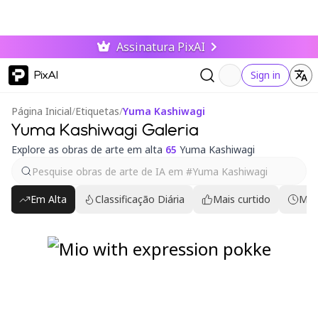
Assinatura PixAI
PixAI
Sign in
Página Inicial
/
Etiquetas
/
Yuma Kashiwagi
Yuma Kashiwagi Galeria
Explore as obras de arte em alta
65
Yuma Kashiwagi
Em Alta
Classificação Diária
Mais curtido
Mai