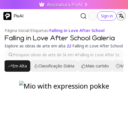
Assinatura PixAI
PixAI
Sign in
Página Inicial
/
Etiquetas
/
Falling in Love After School
Falling in Love After School Galeria
Explore as obras de arte em alta
22
Falling in Love After School
Em Alta
Classificação Diária
Mais curtido
Mai