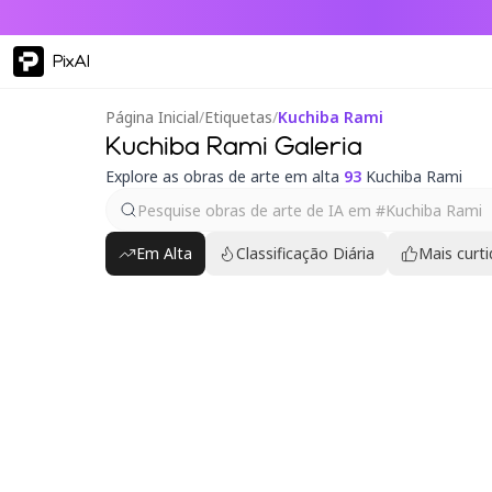
PixAI
Página Inicial
/
Etiquetas
/
Kuchiba Rami
Kuchiba Rami Galeria
Explore as obras de arte em alta
93
Kuchiba Rami
Em Alta
Classificação Diária
Mais curt