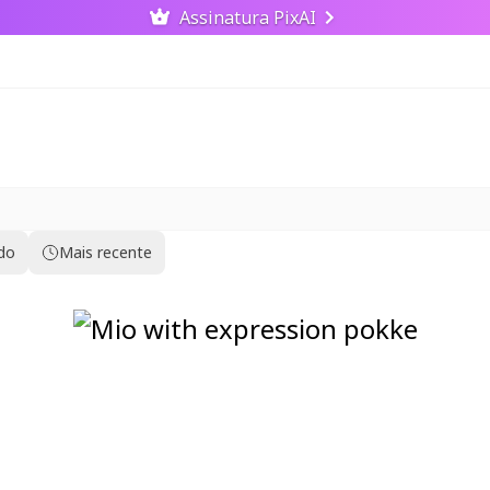
Assinatura PixAI
ido
Mais recente