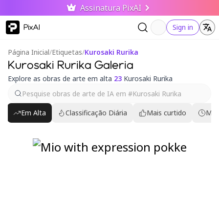
Assinatura PixAI
PixAI
Sign in
Página Inicial
/
Etiquetas
/
Kurosaki Rurika
Kurosaki Rurika Galeria
Explore as obras de arte em alta
23
Kurosaki Rurika
Em Alta
Classificação Diária
Mais curtido
Mai