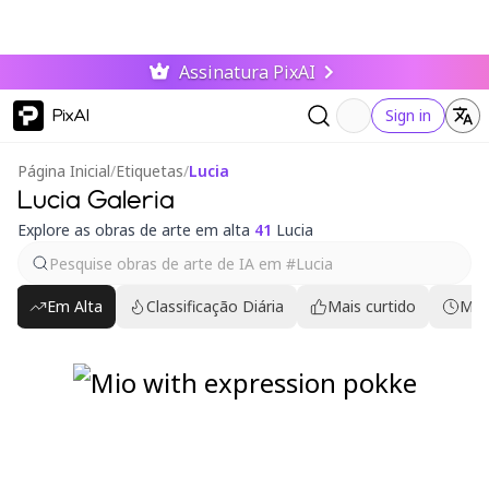
Assinatura PixAI
PixAI
Sign in
Página Inicial
/
Etiquetas
/
Lucia
Lucia Galeria
Explore as obras de arte em alta
41
Lucia
Em Alta
Classificação Diária
Mais curtido
Mai