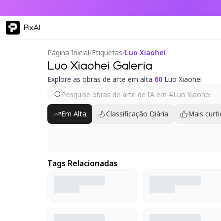
PixAI
Página Inicial
/
Etiquetas
/
Luo Xiaohei
Luo Xiaohei Galeria
Explore as obras de arte em alta
60
Luo Xiaohei
Em Alta
Classificação Diária
Mais curt
Tags Relacionadas