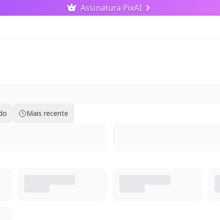
Assinatura PixAI
ido
Mais recente