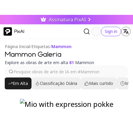
Assinatura PixAI
PixAI
Sign in
Página Inicial
/
Etiquetas
/
Mammon
Mammon Galeria
Explore as obras de arte em alta
81
Mammon
Em Alta
Classificação Diária
Mais curtido
Mai